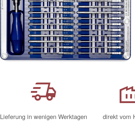
delivery_truck_speed
fact
Lieferung in wenigen Werktagen
direkt vom 