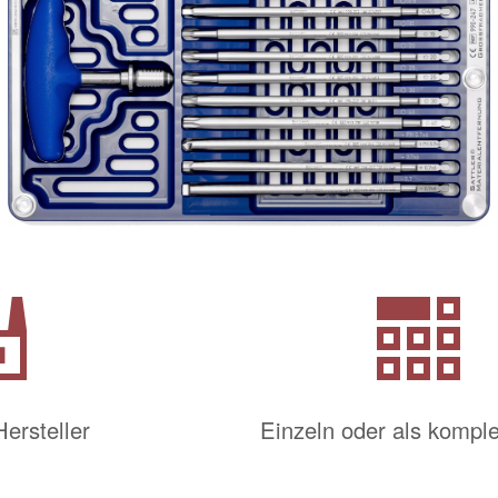
ory
widget_medium
Hersteller
Einzeln oder als komple