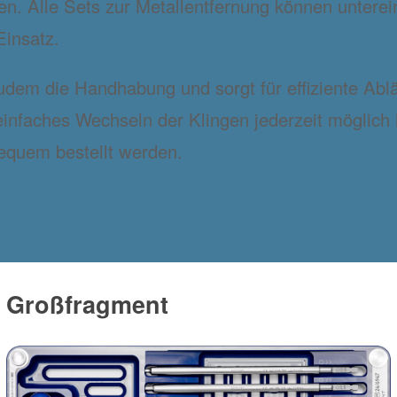
n. Alle Sets zur Metallentfernung können unterei
Einsatz.
zudem die Handhabung und sorgt für effiziente Abl
infaches Wechseln der Klingen jederzeit möglich
equem bestellt werden.
Großfragment
Bild