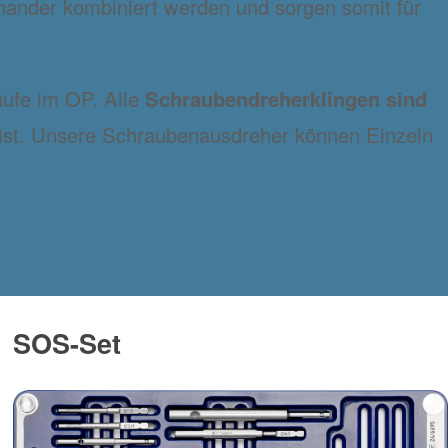
nander kombiniert werden und sorgen somit für
äufe im OP. Alle
Schraubendreherklingen sind
 ist. Unsere Schraubenausdreher können Einzeln
SOS-Set
Bild