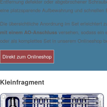
Entfernung defekter oder abgebrochener Schraube
eine platzsparende Aufbewahrung und schnellen 
Die übersichtliche Anordnung im Set erleichtert 
mit einem AO-Anschluss
versehen, sodass ein e
oder als komplettes Set in unserem Onlineshop b
Direkt zum Onlineshop
Kleinfragment
Bild