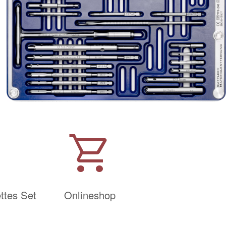
shopping_cart
ttes Set
Onlineshop