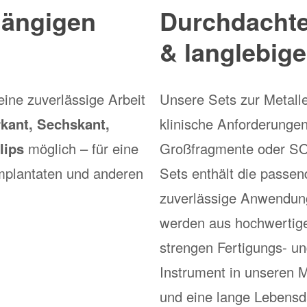
 gängigen
Durchdachte
& langlebige
eine zuverlässige Arbeit
Unsere Sets zur Metallen
rkant, Sechskant,
klinische Anforderunge
lips
möglich – für eine
Großfragmente oder SOS
mplantaten und anderen
Sets enthält die passen
zuverlässige Anwendung
werden aus hochwertigem
strengen Fertigungs- un
Instrument in unseren M
und eine lange Lebensda