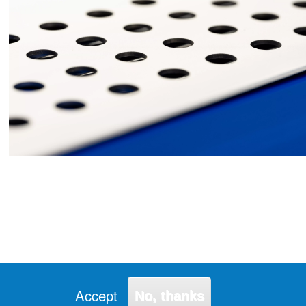
Accept
No, thanks