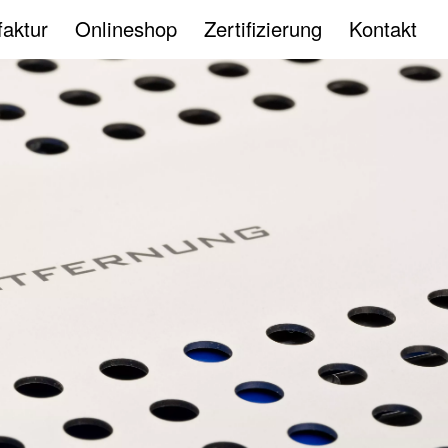
aktur
Onlineshop
(opens in new tab)
Zertifizierung
Kontakt
gation von Produkte