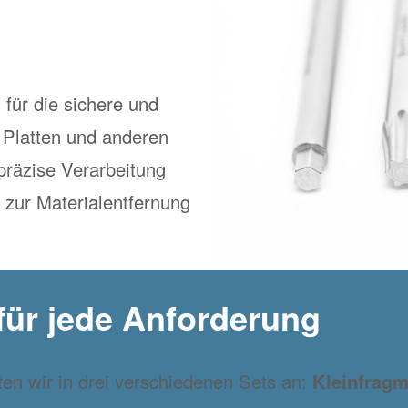
 für die sichere und
 Platten und anderen
präzise Verarbeitung
zur Materialentfernung
für jede Anforderung
ten wir in drei verschiedenen Sets an:
Kleinfragm