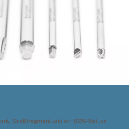
ent, Großfragment
und ein
SOS-Set
zur